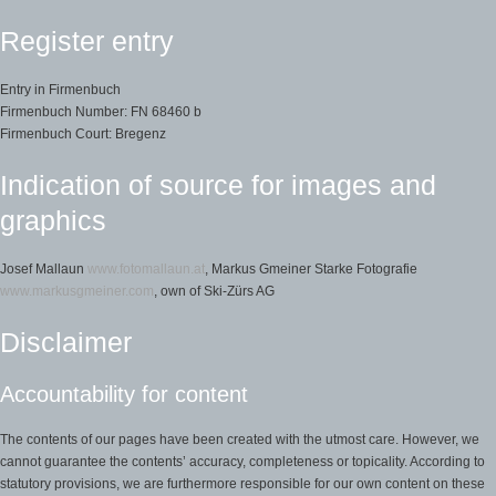
Register entry
Entry in Firmenbuch
Firmenbuch Number: FN 68460 b
Firmenbuch Court: Bregenz
Indication of source for images and
graphics
Josef Mallaun
www.fotomallaun.at
, Markus Gmeiner Starke Fotografie
www.markusgmeiner.com
, own of Ski-Zürs AG
Disclaimer
Accountability for content
The contents of our pages have been created with the utmost care. However, we
cannot guarantee the contents’ accuracy, completeness or topicality. According to
statutory provisions, we are furthermore responsible for our own content on these