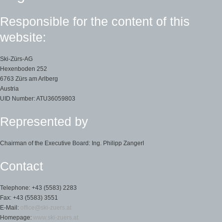
Responsible for the content of this
website:
Ski-Zürs-AG
Hexenboden 252
6763 Zürs am Arlberg
Austria
UID Number: ATU36059803
Represented by
Chairman of the Executive Board: Ing. Philipp Zangerl
Contact
Telephone: +43 (5583) 2283
Fax: +43 (5583) 3551
E-Mail:
office@ski-zuers.at
Homepage:
www.ski-zuers.at