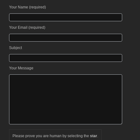
Your Name (required)
Please leave this field empty.
Your Email (required)
Please leave this field empty.
Subject
Your Message
Please prove you are human by selecting the
star
.