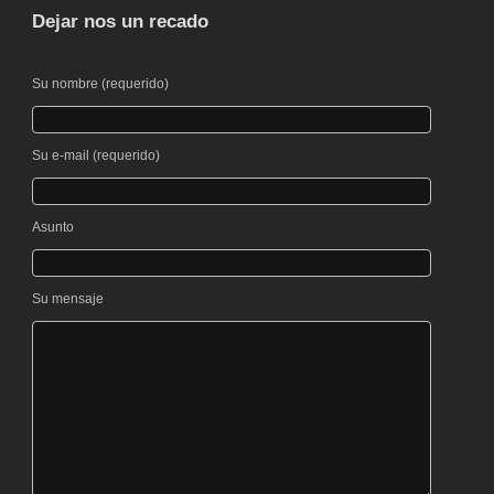
Dejar nos un recado
Por favor, deja este campo vacío.
Su nombre (requerido)
Por favor, deja este campo vacío.
Su e-mail (requerido)
Asunto
Su mensaje