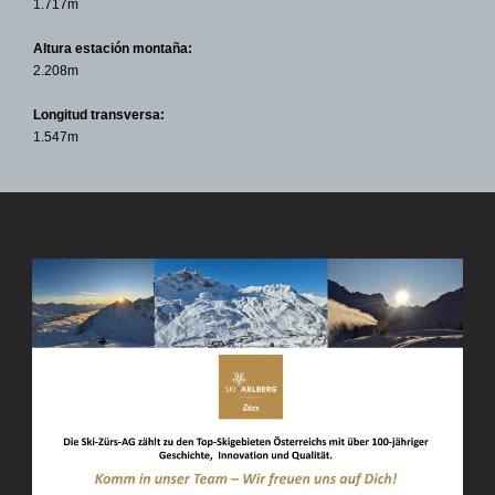
1.717m
Altura estación montaña:
2.208m
Longitud transversa:
1.547m