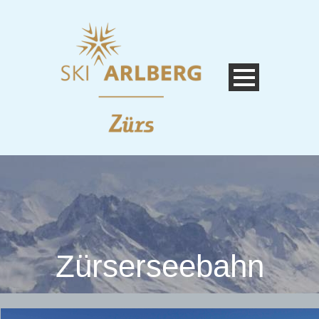
Zürserseebahn