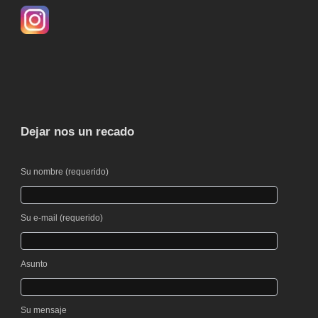
Dejar nos un recado
Su nombre (requerido)
Por favor, deja este campo vacío.
Su e-mail (requerido)
Por favor, deja este campo vacío.
Asunto
Su mensaje