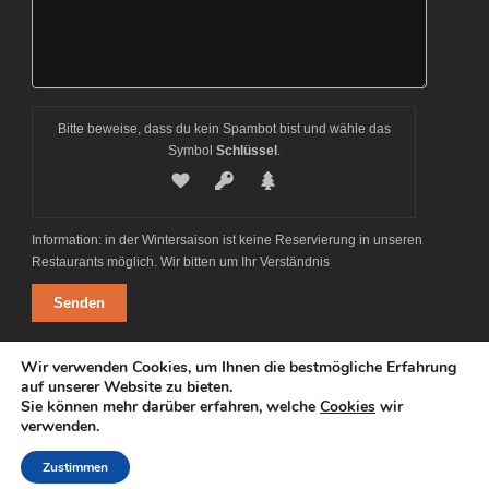
Bitte beweise, dass du kein Spambot bist und wähle das
Symbol
Schlüssel
.
Information: in der Wintersaison ist keine Reservierung in unseren
Restaurants möglich. Wir bitten um Ihr Verständnis
Alternative:
Wir verwenden Cookies, um Ihnen die bestmögliche Erfahrung
auf unserer Website zu bieten.
Sie können mehr darüber erfahren, welche
Cookies
wir
verwenden.
© Copyright 2014-2024, Ski-Zürs-AG, Hexenboden 252, 6763 Zürs am
Arlberg
Zustimmen
Email: office@ski-zuers.at, Tel.: +43 (5583) 2283-0,