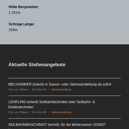
Höhe Bergstation:
1.781m
Schräge Länge:
256m
Aktuelle Stellenangebote
MECHANIKER (m/w/d) in Saison- oder Jahresanstellung ab sofort
Zürs am Arlberg
Ski-Zürs-AG
Jahresanstellung
LEHRLING (m/w/d) Seilbahntechniker oder Seilbahn- &
Elektrotechniker
Zürs am Arlberg
Ski-Zürs-AG
Jahresanstellung
SEILBAHNMASCHINIST (w/m/d), für die Wintersaison 2026/27