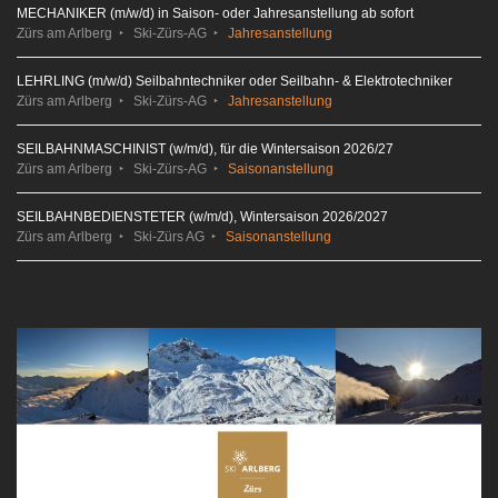
MECHANIKER (m/w/d) in Saison- oder Jahresanstellung ab sofort
Zürs am Arlberg
Ski-Zürs-AG
Jahresanstellung
LEHRLING (m/w/d) Seilbahntechniker oder Seilbahn- & Elektrotechniker
Zürs am Arlberg
Ski-Zürs-AG
Jahresanstellung
SEILBAHNMASCHINIST (w/m/d), für die Wintersaison 2026/27
Zürs am Arlberg
Ski-Zürs-AG
Saisonanstellung
SEILBAHNBEDIENSTETER (w/m/d), Wintersaison 2026/2027
Zürs am Arlberg
Ski-Zürs AG
Saisonanstellung