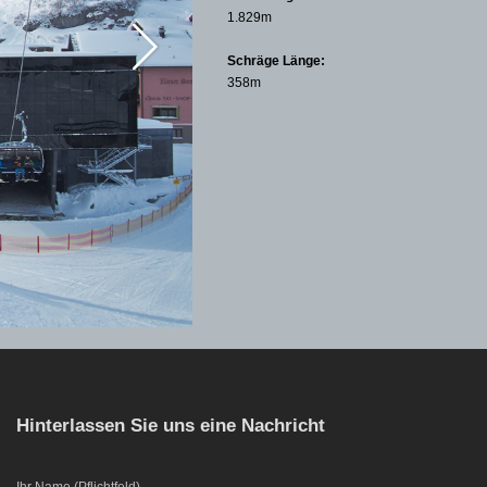
1.829m
Schräge Länge:
358m
Hinterlassen Sie uns eine Nachricht
Bitte lasse dieses Feld leer.
Ihr Name (Pflichtfeld)