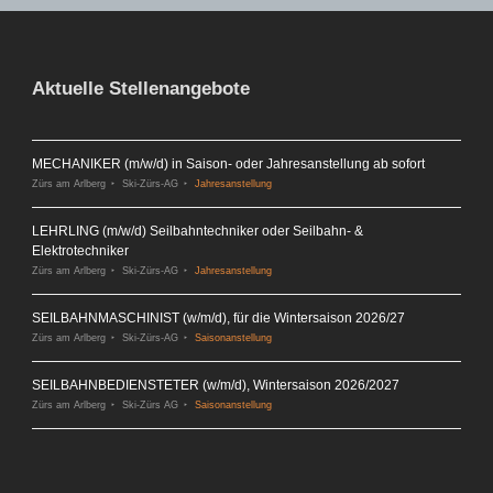
Aktuelle Stellenangebote
MECHANIKER (m/w/d) in Saison- oder Jahresanstellung ab sofort
Zürs am Arlberg
Ski-Zürs-AG
Jahresanstellung
LEHRLING (m/w/d) Seilbahntechniker oder Seilbahn- &
Elektrotechniker
Zürs am Arlberg
Ski-Zürs-AG
Jahresanstellung
SEILBAHNMASCHINIST (w/m/d), für die Wintersaison 2026/27
Zürs am Arlberg
Ski-Zürs-AG
Saisonanstellung
SEILBAHNBEDIENSTETER (w/m/d), Wintersaison 2026/2027
Zürs am Arlberg
Ski-Zürs AG
Saisonanstellung