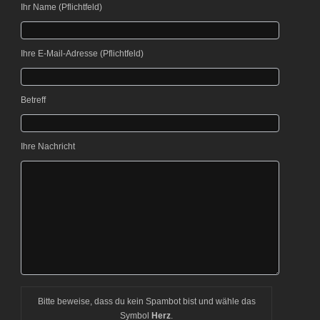
Ihr Name (Pflichtfeld)
Bitte lasse dieses Feld leer.
Ihre E-Mail-Adresse (Pflichtfeld)
Bitte lasse dieses Feld leer.
Betreff
Ihre Nachricht
Bitte beweise, dass du kein Spambot bist und wähle das
Symbol
Herz
.