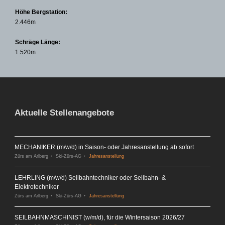
Höhe Bergstation:
2.446m
Schräge Länge:
1.520m
Aktuelle Stellenangebote
MECHANIKER (m/w/d) in Saison- oder Jahresanstellung ab sofort
Zürs am Arlberg
Ski-Zürs-AG
Jahresanstellung
LEHRLING (m/w/d) Seilbahntechniker oder Seilbahn- &
Elektrotechniker
Zürs am Arlberg
Ski-Zürs-AG
Jahresanstellung
SEILBAHNMASCHINIST (w/m/d), für die Wintersaison 2026/27