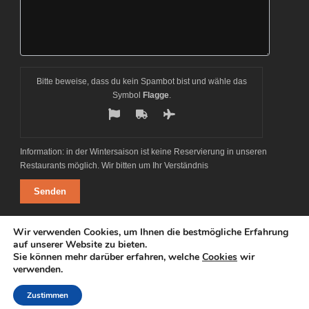
Bitte beweise, dass du kein Spambot bist und wähle das
Symbol
Flagge
.
Information: in der Wintersaison ist keine Reservierung in unseren
Restaurants möglich. Wir bitten um Ihr Verständnis
Alternative:
Wir verwenden Cookies, um Ihnen die bestmögliche Erfahrung
auf unserer Website zu bieten.
Sie können mehr darüber erfahren, welche
Cookies
wir
verwenden.
© Copyright 2014-2024, Ski-Zürs-AG, Hexenboden 252, 6763 Zürs am
Arlberg
Zustimmen
Email: office@ski-zuers.at, Tel.: +43 (5583) 2283-0,